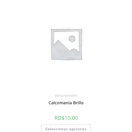
personalizable
Calcomania Brillo
RD$
10.00
Este
Seleccionar opciones
producto