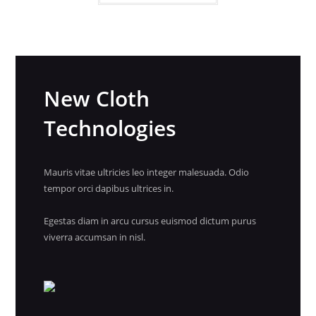
tiene
múltiples
variantes.
Las
opciones
se
pueden
elegir
en
New Cloth
la
página
de
Technologies
producto
Mauris vitae ultricies leo integer malesuada. Odio
tempor orci dapibus ultrices in.
Egestas diam in arcu cursus euismod dictum purus
viverra accumsan in nisl.