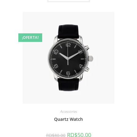
¡OFERTA!
Accessories
Quartz Watch
El
El
RD$
50.00
RD$
80.00