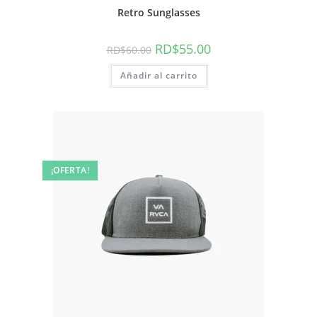
Retro Sunglasses
El
El
RD$
55.00
RD$
60.00
precio
precio
original
actual
Añadir al carrito
era:
es:
RD$60.00.
RD$55.00.
¡OFERTA!