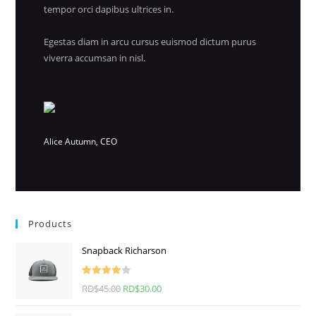
tempor orci dapibus ultrices in.
Egestas diam in arcu cursus euismod dictum purus
viverra accumsan in nisl.
Alice Autumn, CEO
Products
Snapback Richarson
Valorado
RD$
45.00
El
RD$
30.00
El
con
4.00
precio
precio
de 5