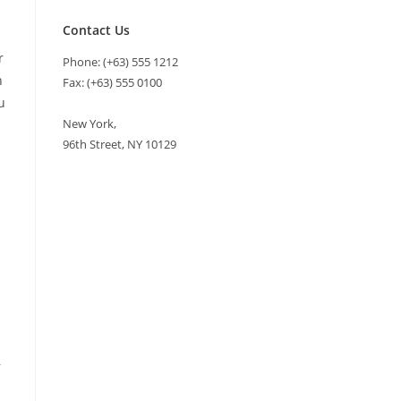
Contact Us
r
Phone: (+63) 555 1212
n
Fax: (+63) 555 0100
u
New York,
96th Street, NY 10129
a
r