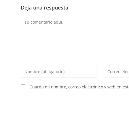
Deja una respuesta
Comentario
Introduce
Introduce
tu
tu
nombre
dirección
Guarda mi nombre, correo electrónico y web en es
o
de
nombre
correo
de
electrónico
usuario
para
para
comentar
comentar