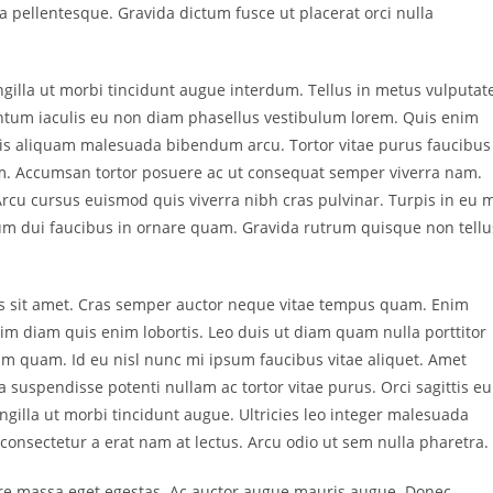
 pellentesque. Gravida dictum fusce ut placerat orci nulla
gilla ut morbi tincidunt augue interdum. Tellus in metus vulputat
entum iaculis eu non diam phasellus vestibulum lorem. Quis enim
ttis aliquam malesuada bibendum arcu. Tortor vitae purus faucibus
. Accumsan tortor posuere ac ut consequat semper viverra nam.
Arcu cursus euismod quis viverra nibh cras pulvinar. Turpis in eu 
 dui faucibus in ornare quam. Gravida rutrum quisque non tellu
s sit amet. Cras semper auctor neque vitae tempus quam. Enim
issim diam quis enim lobortis. Leo duis ut diam quam nulla porttitor
iam quam. Id eu nisl nunc mi ipsum faucibus vitae aliquet. Amet
suspendisse potenti nullam ac tortor vitae purus. Orci sagittis eu
ingilla ut morbi tincidunt augue. Ultricies leo integer malesuada
nsectetur a erat nam at lectus. Arcu odio ut sem nulla pharetra.
are massa eget egestas. Ac auctor augue mauris augue. Donec