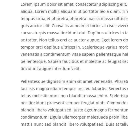
entrada:
entrada:
entr
Lorem ipsum dolor sit amet, consectetur adipiscing eli
aliqua. Lorem mollis aliquam ut porttitor leo a diam. T
tempus urna et pharetra pharetra massa massa ultricies
quis auctor elit. Convallis aenean et tortor at risus vi
cursus turpis massa tincidunt dui. Dapibus ultrices in i
ac tortor. Non tellus orci ac auctor augue. Eget lorem 
tempor orci dapibus ultrices in. Scelerisque varius mo
venenatis a condimentum vitae sapien pellentesque habi
pellentesque. Sapien faucibus et molestie ac feugiat se
tincidunt augue interdum velit.
Pellentesque dignissim enim sit amet venenatis. Pharet
facilisis magna etiam tempor orci eu lobortis. Senectu
tellus molestie nunc non blandit massa enim. Scelerisq
nec tincidunt praesent semper feugiat nibh. Commodo 
blandit libero volutpat sed. Justo eget magna fermentum
condimentum. Ligula ullamcorper malesuada proin liber
mattis nunc sed blandit libero volutpat sed. Duis at te