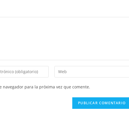
Introduce
la
URL
te navegador para la próxima vez que comente.
de
tu
web
(opcional)