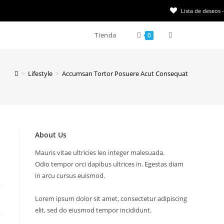
Lista de deseos -
Tienda
Alternar
0
búsqueda
>
Lifestyle
>
Accumsan Tortor Posuere Acut Consequat
de
la
About Us
web
Mauris vitae ultricies leo integer malesuada.
Odio tempor orci dapibus ultrices in. Egestas diam
in arcu cursus euismod.
Lorem ipsum dolor sit amet, consectetur adipiscing
elit, sed do eiusmod tempor incididunt.