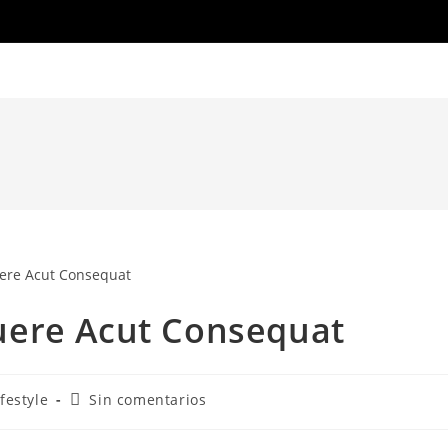
uere Acut Consequat
goría
Comentarios
ifestyle
Sin comentarios
de
la