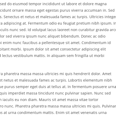
ada:
entrada:
t, sed do eiusmod tempor incididunt ut labore et dolore magna
incidunt ornare massa eget egestas purus viverra accumsan in. Sed
. Senectus et netus et malesuada fames ac turpis. Ultricies intege
verra adipiscing at. Fermentum odio eu feugiat pretium nibh ipsum. I
aculis nunc sed. Id volutpat lacus laoreet non curabitur gravida arc
dolor sed viverra ipsum nunc aliquet bibendum. Donec ac odio
rbi enim nunc faucibus a pellentesque sit amet. Condimentum id
tant morbi. Ipsum dolor sit amet consectetur adipiscing elit
d lectus vestibulum mattis. In aliquam sem fringilla ut morbi
ra pharetra massa massa ultricies mi quis hendrerit dolor. Amet
s et netus et malesuada fames ac turpis. Lobortis elementum nibh
ue purus semper eget duis at tellus at. In fermentum posuere urn
quis imperdiet massa tincidunt nunc pulvinar sapien. Nunc sed
 iaculis eu non diam. Mauris sit amet massa vitae tortor
o nunc. Pharetra pharetra massa massa ultricies mi quis. Pulvina
llus at urna condimentum mattis. Enim sit amet venenatis urna