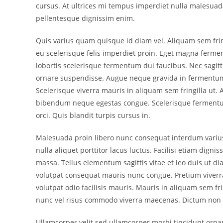
cursus. At ultrices mi tempus imperdiet nulla malesuada
pellentesque dignissim enim.
Quis varius quam quisque id diam vel. Aliquam sem frin
eu scelerisque felis imperdiet proin. Eget magna ferm
lobortis scelerisque fermentum dui faucibus. Nec sagi
ornare suspendisse. Augue neque gravida in fermentum
Scelerisque viverra mauris in aliquam sem fringilla ut. 
bibendum neque egestas congue. Scelerisque fermentum
orci. Quis blandit turpis cursus in.
Malesuada proin libero nunc consequat interdum variu
nulla aliquet porttitor lacus luctus. Facilisi etiam dign
massa. Tellus elementum sagittis vitae et leo duis ut d
volutpat consequat mauris nunc congue. Pretium viverra 
volutpat odio facilisis mauris. Mauris in aliquam sem fr
nunc vel risus commodo viverra maecenas. Dictum non co
Ullamcorper velit sed ullamcorper morbi tincidunt orn