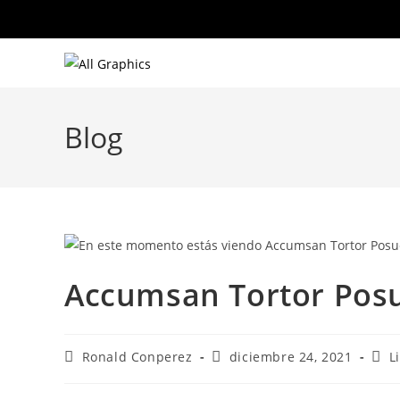
Ir
al
contenido
Blog
Accumsan Tortor Pos
Autor
Publicación
Cate
Ronald Conperez
diciembre 24, 2021
L
de
de
de
la
la
la